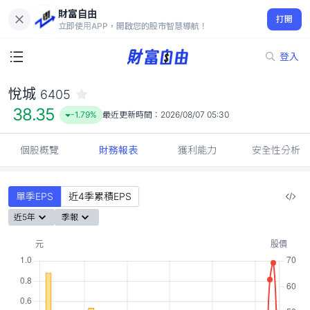
財富自由
悅城 6405
打開
38.35
-1.79%
立即使用APP，開啟您的股市智慧導航！
登入
悅城
6405
38.35
-1.79%
最近更新時間：
2026/08/07 05:30
個股概覽
財務報表
獲利能力
安全性分析
單季EPS
近4季累積EPS
近5年
季報