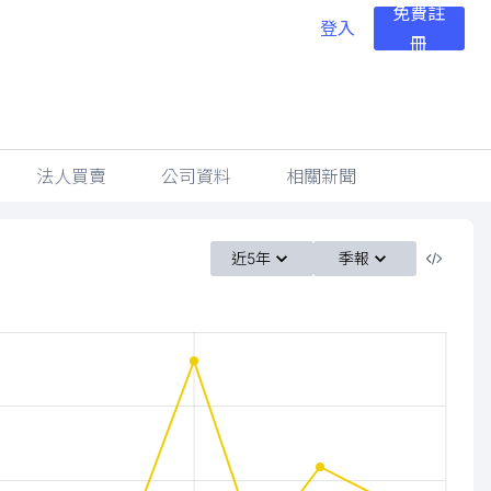
免費註
登入
冊
法人買賣
公司資料
相關新聞
近5年
季報