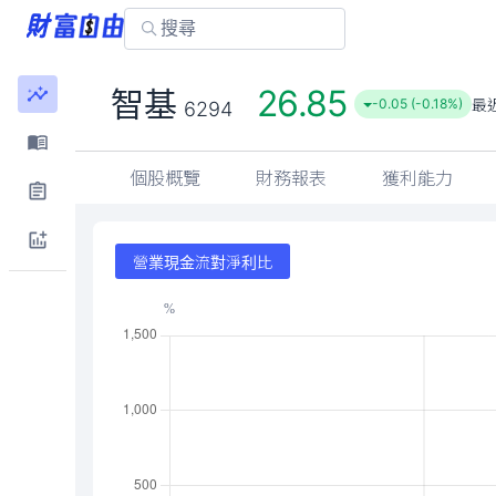
26.85
智基
最
-0.05 (-0.18%)
6294
個股概覽
財務報表
獲利能力
營業現金流對淨利比