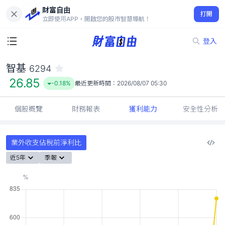
財富自由
智基 6294
打開
26.85
-0.18%
立即使用APP，開啟您的股市智慧導航！
登入
智基
6294
26.85
-0.18%
最近更新時間：
2026/08/07 05:30
個股概覽
財務報表
獲利能力
安全性分析
業外收支佔稅前淨利比
近5年
季報