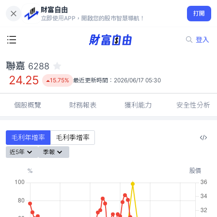
財富自由
聯嘉 6288
打開
24.25
15.75%
立即使用APP，開啟您的股市智慧導航！
登入
聯嘉
6288
24.25
15.75%
最近更新時間：
2026/06/17 05:30
個股概覽
財務報表
獲利能力
安全性分析
毛利年增率
毛利季增率
近5年
季報