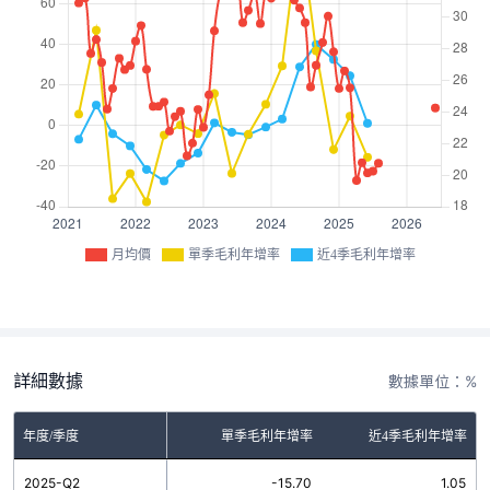
月均價
單季毛利年增率
近4季毛利年增率
詳細數據
數據單位：%
年度/季度
單季毛利年增率
近4季毛利年增率
2025-Q2
-15.70
1.05