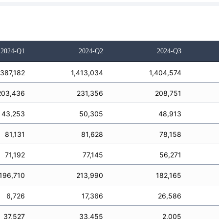
2024-Q1
2024-Q2
2024-Q3
,387,182
1,413,034
1,404,574
203,436
231,356
208,751
43,253
50,305
48,913
81,131
81,628
78,158
71,192
77,145
56,271
196,710
213,990
182,165
6,726
17,366
26,586
37,527
33,455
2,005