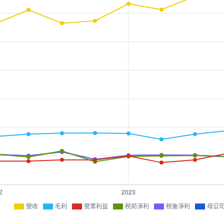
營收
毛利
營業利益
稅前淨利
稅後淨利
母公