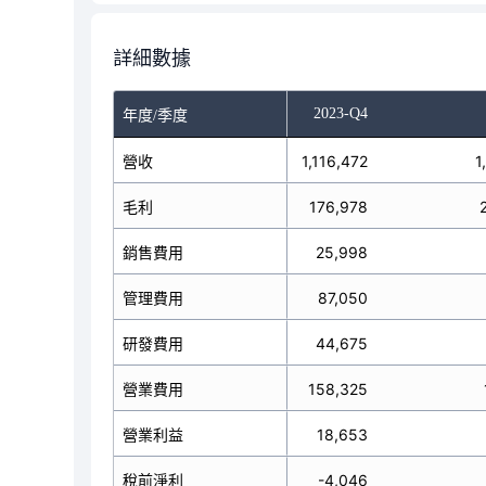
詳細數據
-Q2
2023-Q3
2023-Q4
年度/季度
營收
1,117,867
1,116,472
1
毛利
152,642
176,978
銷售費用
24,025
25,998
管理費用
93,080
87,050
研發費用
63,045
44,675
營業費用
180,150
158,325
營業利益
-27,508
18,653
稅前淨利
3,116
-4,046