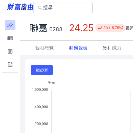
24.25
聯嘉
最
3.30 (15.75%)
6288
個股概覽
財務報表
獲利能力
損益表