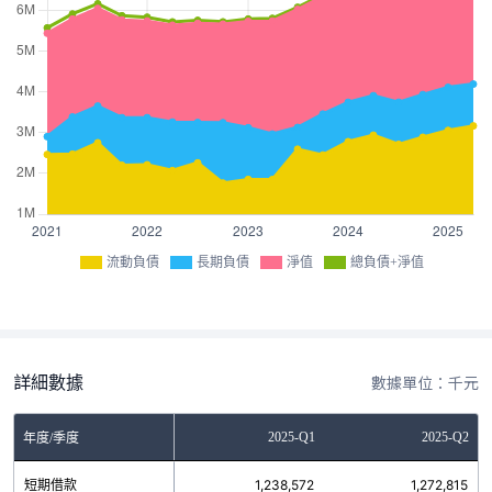
流動負債
長期負債
淨值
總負債+淨值
詳細數據
數據單位：千元
Q3
2024-Q4
2025-Q1
2025-Q2
年度/季度
4
短期借款
1,179,340
1,238,572
1,272,815