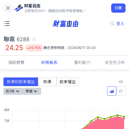
財富自由
聯嘉 6288
打開
24.25
15.75%
立即使用APP，開啟您的股市智慧導航！
登入
聯嘉
6288
24.25
15.75%
最近更新時間：
2026/06/17 05:30
個股概覽
財務報表
獲利能力
安全性分析
負債和股東權益
負債
股東權益
近5年
季報