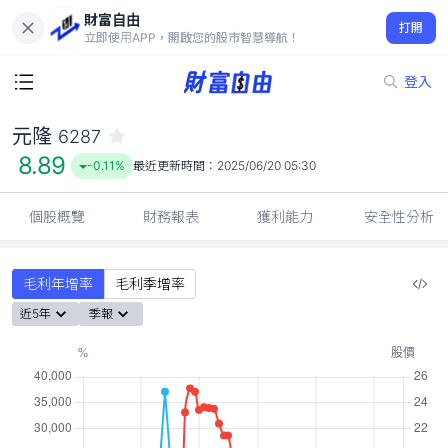
財富自由
元隆 6287
打開
8.89
-0.11%
立即使用APP，開啟您的股市智慧導航！
登入
元隆
6287
8.89
-0.11%
最近更新時間：
2025/06/20 05:30
個股概覽
財務報表
獲利能力
安全性分析
毛利年增率
毛利季增率
近5年
季報