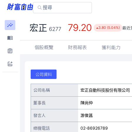
79.20
宏正
最近
3.80 (5.04%)
6277
個股概覽
財務報表
獲利能力
公司資料
公司名稱
宏正自動科技股份有限公司
董事長
陳尚仲
發言人
游俊菖
總機電話
02-86926789