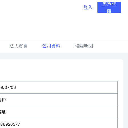
免費註
登入
冊
法人買賣
公司資料
相關新聞
79/07/06
尚仲
嘉慧
-86926577