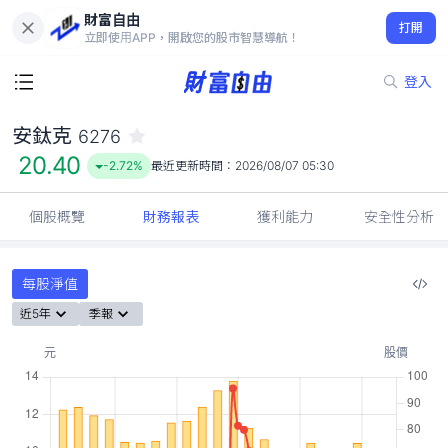
財富自由
安鈦克 6276
打開
20.40
-2.72%
立即使用APP，開啟您的股市智慧導航！
登入
安鈦克
6276
20.40
-2.72%
最近更新時間：
2026/08/07 05:30
個股概覽
財務報表
獲利能力
安全性分析
每股淨值
近5年
季報