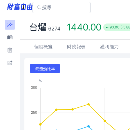
1440.00
台燿
-90.00 (-5.8
6274
個股概覽
財務報表
獲利能力
流速動比率