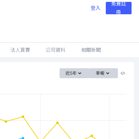
免費註
登入
冊
法人買賣
公司資料
相關新聞
近5年
季報