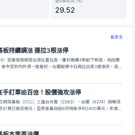
近4季ROE (%)
29.52
看更多
板持續調漲 連拉3根漲停
274）受惠高階銅箔出貨比重拉高，獲利連續4季創下新高，為因應
，後市受到內外資一致看好，台燿股價今日再拉出第3根漲停，表現
，台燿亮燈漲停，漲停價1340元，收復月線，成交量約8185張，漲
在手訂單逾百億！股價強攻漲停
）在銅箔基板（CCL）三雄台光電（2383）、台燿（6274）與聯茂
在手訂單已逾百億元，亞泰金屬自結6月稅後淨利3400萬元，年增
27元，已達到首季2.94元的43%。
基板本季再漲價