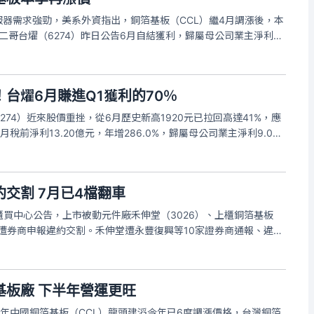
服器需求強勁，美系外資指出，銅箔基板（CCL）繼4月調漲後，本
板二哥台燿（6274）昨日公告6月自結獲利，歸屬母公司業主淨利9
股稅後盈餘3.06元，已是首季每股稅後盈餘4.36元的70%，主要因產
台燿6月賺進Q1獲利的70％
274）近來股價重挫，從6月歷史新高1920元已拉回高達41%，應
稅前淨利13.20億元，年增286.0%，歸屬母公司業主淨利9.0億
餘3.06元，年增199.8%，6月每股盈餘3.06元已是首季每股盈餘
交割 7月已4檔翻車
買中心公告，上市被動元件廠禾伸堂（3026）、上櫃銅箔基板
分別遭券商申報違約交割。禾伸堂遭永豐復興等10家證券商通報、違約
燿則遭永豐大園申報、違約交割則為2101.5萬元。
基板廠 下半年營運更旺
到明年中國銅箔基板（CCL）龍頭建滔今年已6度調漲價格，台灣銅箔