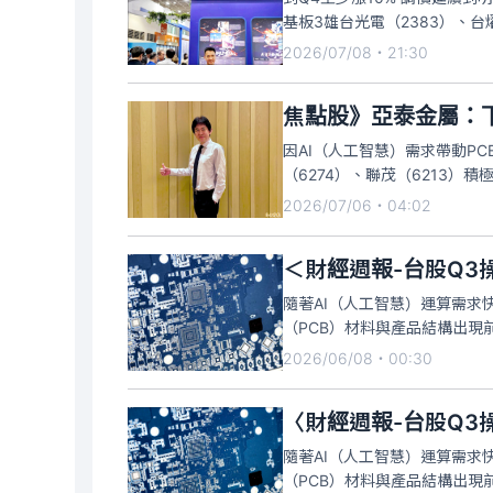
基板3雄台光電（2383）、台燿
格調漲，帶動4家公司6月合併
2026/07/08・21:30
漲幅至少10%起跳，
焦點股》亞泰金屬：下
因AI（人工智慧）需求帶動PC
（6274）、聯茂（6213）
燿與聯茂追加訂單，未來三年產
2026/07/06・04:02
著高階設備陸續出貨，明年
隨著AI（人工智慧）運算需求
（PCB）材料與產品結構出
升，股價狂飆，台光電（2383
2026/06/08・00:30
也擠進千元俱樂部，PCB族群在
〈財經週報-台股Q3
隨著AI（人工智慧）運算需求
（PCB）材料與產品結構出