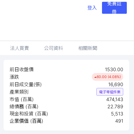
免費註
登入
冊
法人買賣
公司資料
相關新聞
前日收盤價
1530.00
漲跌
60.00 (4.08%)
前日成交量(張)
16,690
產業類別
電子零組件業
市值 (百萬)
474,143
總債務 (百萬)
22.789
現金和投資 (百萬)
5,513
企業價值 (百萬)
491