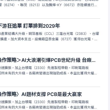
（6274）、聯茂（6213）以及騰輝-KY（6672）亦陸續進行價
營收皆創下歷史新高；銅箔基板廠預計第3、第4季繼續調漲報價，
游狂追單 訂單排到2029年
B產業結構大升級，銅箔基板（CCL）三雄台光電（2383）、台燿
積極擴產，加大資本支出，設備廠亞泰金屬（6727）獲得台光電、台
能已被提早包下，訂單能見度一再往後，目前已可達2029年，隨
＜財經週報-台股Q3操作策略＞AI大浪潮引爆PCB世紀升級 台廠高階製程產能滿載
快速擴張，加上台積電（2330）先進製程帶動，印刷電路板
現前所未有的大升級，各廠商營運出現強勁成長，本益比獲得大幅調
）之後，金像電（2368）、台燿（6274）與欣興（3037）股價
AI
操作策略〉AI題材支撐 PCB是最大贏家
快速擴張，加上台積電（2330）先進製程帶動，印刷電路板
現前所未有的大升級，各廠商營運出現強勁成長，本益比獲得大幅調