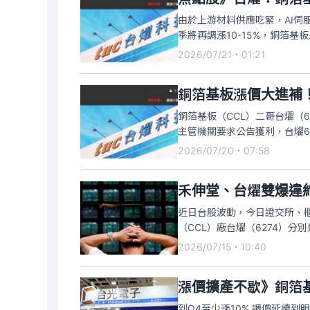
由於上游材料供應吃緊，AI伺
季將再調漲10-15%，銅箔基
億元，年增219.2%，單月每
2026/07/21・01:21
品漲價加上產品組
銅箔基板漲價大進補！
銅箔基板（CCL）二哥台燿（6
主管機關要求公告獲利，台燿6月
元，年增219.2%，單月每股盈
2026/07/20・07:58
4.
禾伸堂、台燿雙爆違約
近日台股波動，今日證交所、櫃
（CCL）廠台燿（6274）
交割金額為3326.5萬元，台
2026/07/15・10:40
漲價擴產不歇》銅箔
到Q4至少漲10% 調價延續