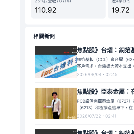
26-Q2營收YOY(%)
近4季EPS
110.92
19.72
相關新聞
焦點股》台燿：銅箔基
銅箔基板（CCL）廠台燿（6
客戶需求，台燿擴大資本支出
相當強勢。截至10:25分左右
2026/08/04・02:45
停委買張數逾3000張。
焦點股》亞泰金屬：
PCB設備商亞泰金屬（6727
（6213）積極擴產追單下，
23.39%，單月每股稅後盈餘1.
2026/07/22・02:41
焦點股》台燿：銅箔