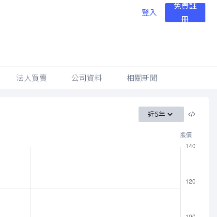
免費註
登入
冊
法人買賣
公司資料
相關新聞
近5年