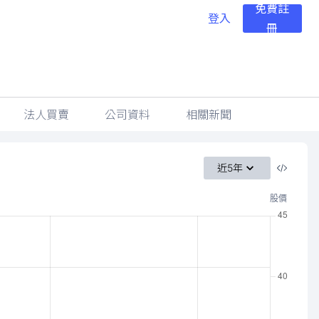
免費註
登入
冊
法人買賣
公司資料
相關新聞
近5年