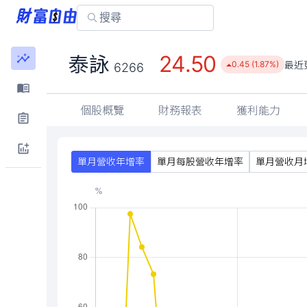
24.50
泰詠
最近
0.45 (1.87%)
6266
個股概覽
財務報表
獲利能力
單月營收年增率
單月每股營收年增率
單月營收月