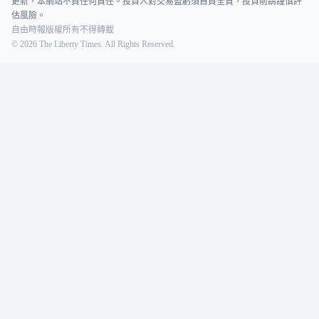
更新，本網站不負任何責任。投資人對交易盈虧須自負全責，投資前請謹慎評
估風險。
自由時報版權所有不得轉載
©
2026
The Liberty Times. All Rights Reserved.