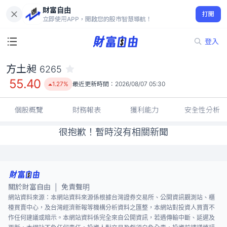
財富自由
方土昶 6265
打開
55.40
1.27%
立即使用APP，開啟您的股市智慧導航！
登入
方土昶
6265
55.40
1.27%
最近更新時間：
2026/08/07 05:30
個股概覽
財務報表
獲利能力
安全性分析
很抱歉！暫時沒有相關新聞
關於財富自由
免責聲明
|
網站資料來源：本網站資料來源係根據台灣證券交易所、公開資訊觀測站、櫃
檯買賣中心，及台灣經濟新報等機構分析資料之匯整，本網站對投資人買賣不
作任何建議或暗示。本網站資料係完全來自公開資訊，若遇傳輸中斷、延遲及