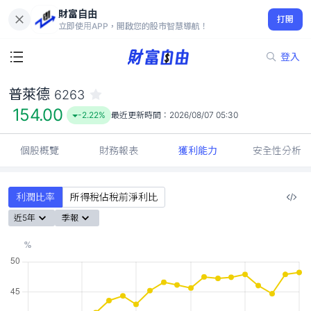
財富自由
普萊德 6263
打開
154.00
-2.22%
立即使用APP，開啟您的股市智慧導航！
登入
普萊德
6263
154.00
-2.22%
最近更新時間：
2026/08/07 05:30
個股概覽
財務報表
獲利能力
安全性分析
利潤比率
所得稅佔稅前淨利比
近5年
季報