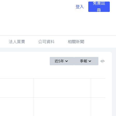
免費註
登入
冊
法人買賣
公司資料
相關新聞
近5年
季報