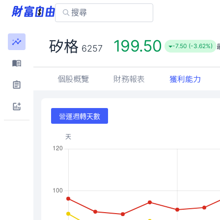
199.50
矽格
-7.50 (-3.62%)
6257
個股概覽
財務報表
獲利能力
營運週轉天數