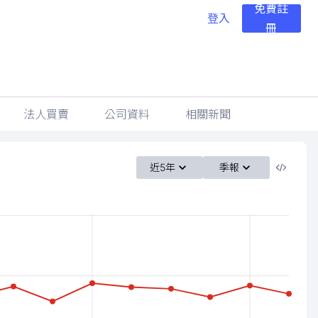
免費註
登入
冊
法人買賣
公司資料
相關新聞
近5年
季報