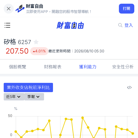
財富自由
矽格 6257
打開
207.50
4.01%
立即使用APP，開啟您的股市智慧導航！
登入
矽格
6257
207.50
4.01%
最近更新時間：
2026/08/10 05:30
個股概覽
財務報表
獲利能力
安全性分析
業外收支佔稅前淨利比
近5年
季報