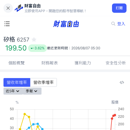
財富自由
矽格 6257
打開
199.50
-3.62%
立即使用APP，開啟您的股市智慧導航！
登入
矽格
6257
199.50
-3.62%
最近更新時間：
2026/08/07 05:30
個股概覽
財務報表
獲利能力
安全性分析
營收年增率
營收季增率
近5年
季報