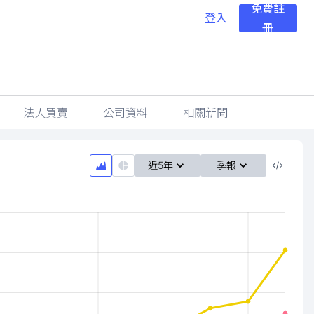
免費註
登入
冊
法人買賣
公司資料
相關新聞
近5年
季報