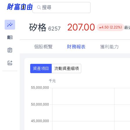
207.00
矽格
最
4.50 (2.22%)
6257
個股概覽
財務報表
獲利能力
資產項目
流動資產細項