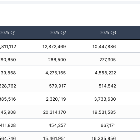
2025-Q1
2025-Q2
2025-Q3
,811,112
12,872,469
10,447,886
280,650
266,500
277,305
339,868
4,275,165
4,558,222
528,762
579,917
514,542
385,516
2,320,119
3,733,630
345,908
20,314,170
19,531,585
411,828
454,257
667,171
564,746
15,461,951
16,335,856