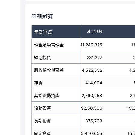
詳細數據
-Q2
2024-Q3
2024-Q4
年度/季度
10,859,733
現金及約當現金
11,249,315
11
短期投資
332,293
281,277
4,379,091
應收帳款與票據
4,522,552
4,
存貨
434,150
414,994
2,409,687
其餘流動資產
2,790,258
2,
18,414,954
流動資產
19,258,396
19,
長期投資
217,387
376,738
15,857,180
固定資產
15,440,055
15,