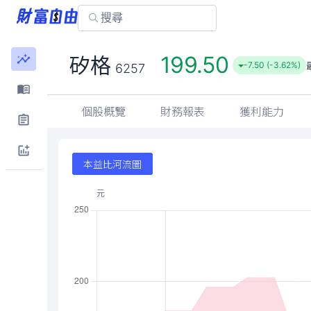
199.50
矽格
-7.50 (-3.62%)
6257
個股概覽
財務報表
獲利能力
本益比河流圖