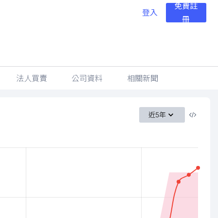
免費註
登入
冊
法人買賣
公司資料
相關新聞
近5年