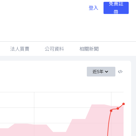
免費註
登入
冊
法人買賣
公司資料
相關新聞
近5年