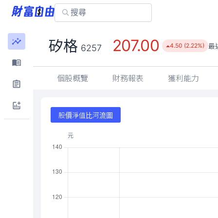
207.00
矽格
最
4.50 (2.22%)
6257
個股概覽
財務報表
獲利能力
股價淨值比河流圖