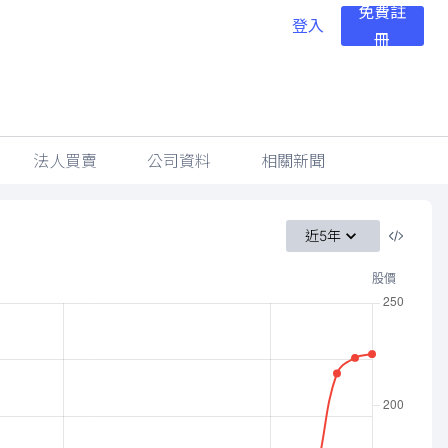
免費註
登入
冊
法人買賣
公司資料
相關新聞
近5年