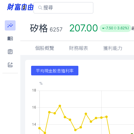
207.00
矽格
-7.50 (-3.62%)
6257
個股概覽
財務報表
獲利能力
平均現金股息殖利率