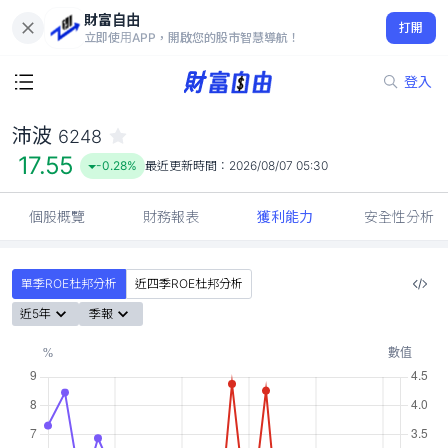
財富自由
沛波 6248
打開
17.55
-0.28%
立即使用APP，開啟您的股市智慧導航！
登入
沛波
6248
17.55
-0.28%
最近更新時間：
2026/08/07 05:30
個股概覽
財務報表
獲利能力
安全性分析
單季ROE杜邦分析
近四季ROE杜邦分析
近5年
季報