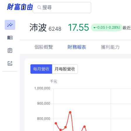
17.55
沛波
最近
-0.05 (-0.28%)
6248
個股概覽
財務報表
獲利能力
每月營收
月每股營收