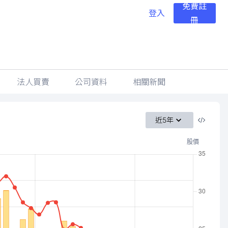
免費註
登入
冊
法人買賣
公司資料
相關新聞
近5年