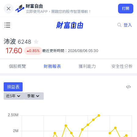
財富自由
沛波 6248
打開
17.60
0.85%
立即使用APP，開啟您的股市智慧導航！
登入
沛波
6248
17.60
0.85%
最近更新時間：
2026/08/06 05:30
個股概覽
財務報表
獲利能力
安全性分析
損益表
近5年
季報