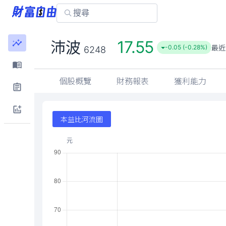
17.55
沛波
最近
-0.05 (-0.28%)
6248
個股概覽
財務報表
獲利能力
本益比河流圖