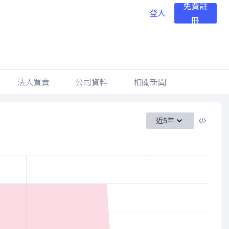
免費註
登入
冊
法人買賣
公司資料
相關新聞
近5年