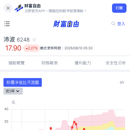
財富自由
沛波 6248
打開
17.90
2.27%
立即使用APP，開啟您的股市智慧導航！
登入
沛波
6248
17.90
2.27%
最近更新時間：
2026/08/10 05:30
個股概覽
財務報表
獲利能力
安全性分析
股價淨值比河流圖
近5年