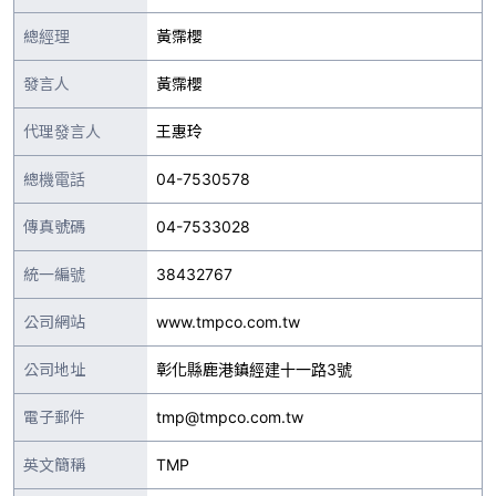
總經理
黃霈櫻
發言人
黃霈櫻
代理發言人
王惠玲
總機電話
04-7530578
傳真號碼
04-7533028
統一編號
38432767
公司網站
www.tmpco.com.tw
公司地址
彰化縣鹿港鎮經建十一路3號
電子郵件
tmp@tmpco.com.tw
英文簡稱
TMP