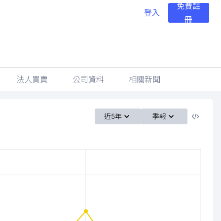
免費註
登入
冊
法人買賣
公司資料
相關新聞
近5年
季報