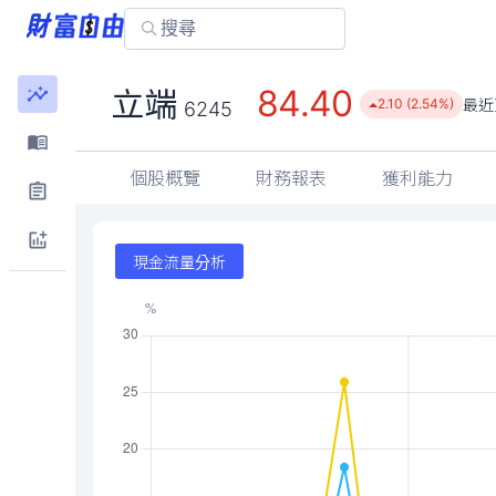
84.40
立端
最近
2.10 (2.54%)
6245
個股概覽
財務報表
獲利能力
現金流量分析