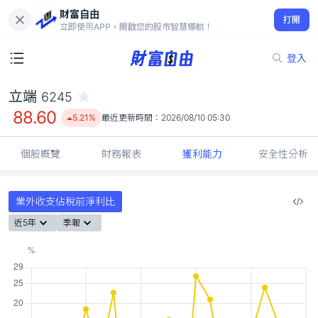
財富自由
立端 6245
打開
88.60
5.21%
立即使用APP，開啟您的股市智慧導航！
登入
立端
6245
88.60
5.21%
最近更新時間：
2026/08/10 05:30
個股概覽
財務報表
獲利能力
安全性分析
業外收支佔稅前淨利比
近5年
季報