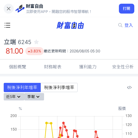
財富自由
立端 6245
打開
81.00
3.83%
立即使用APP，開啟您的股市智慧導航！
登入
立端
6245
81.00
3.83%
最近更新時間：
2026/08/05 05:30
個股概覽
財務報表
獲利能力
安全性分析
稅後淨利年增率
稅後淨利季增率
近5年
季報