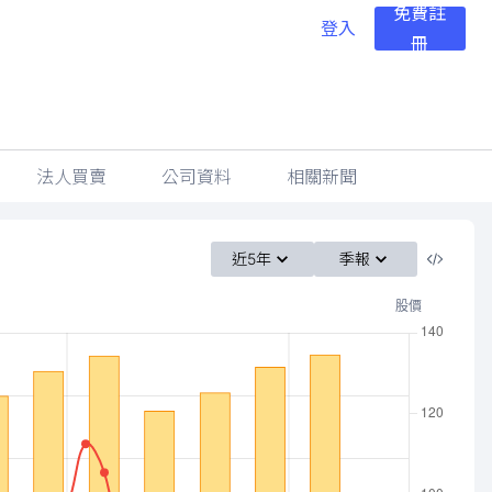
免費註
登入
冊
法人買賣
公司資料
相關新聞
近5年
季報