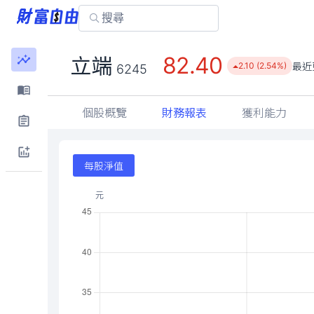
82.40
立端
最近
2.10 (2.54%)
6245
個股概覽
財務報表
獲利能力
每股淨值