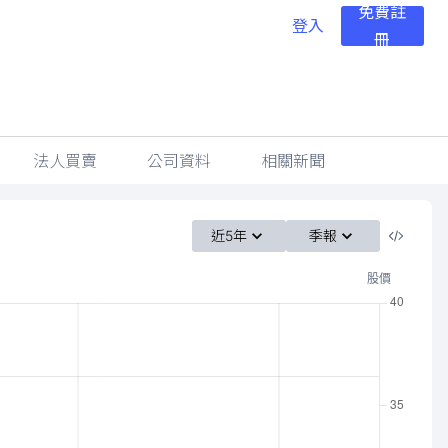
免費註
登入
冊
法人買賣
公司資料
相關新聞
近5年
季報