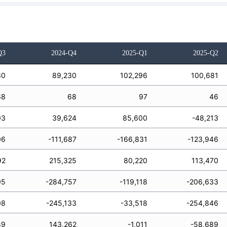
Q3
2024-Q4
2025-Q1
2025-Q2
30
89,230
102,296
100,681
68
68
97
46
03
39,624
85,600
-48,213
06
-111,687
-166,831
-123,946
92
215,325
80,220
113,470
05
-284,757
-119,118
-206,633
08
-245,133
-33,518
-254,846
89
143,262
-1,011
-58,689