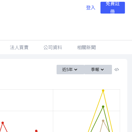
免費註
登入
冊
法人買賣
公司資料
相關新聞
近5年
季報