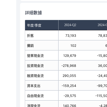
詳細數據
023-Q4
2024-Q1
2024-Q2
2024-
年度/季度
71,305
折舊
70,500
73,193
78,8
121
攤銷
103
102
72,965
營業現金流
381,236
129,679
-15,8
31,037
投資現金流
-250,481
-278,968
36,0
21,941
融資現金流
-203,504
290,055
-24,4
56,692
資本支出
-165,556
-159,254
-99,7
83,727
自由現金流
215,680
-29,575
-115,5
3,869
淨現金流
-72,749
140,766
-4,2