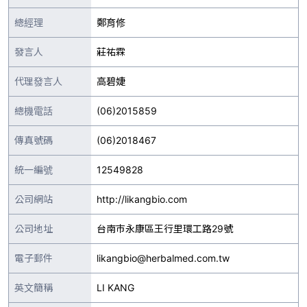
總經理
鄭育修
發言人
莊祐霖
代理發言人
高碧婕
總機電話
(06)2015859
傳真號碼
(06)2018467
統一編號
12549828
公司網站
http://likangbio.com
公司地址
台南巿永康區王行里環工路29號
電子郵件
likangbio@herbalmed.com.tw
英文簡稱
LI KANG