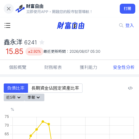
財富自由
鑫永洋 6241
打開
15.85
2.92%
立即使用APP，開啟您的股市智慧導航！
登入
鑫永洋
6241
15.85
2.92%
最近更新時間：
2026/08/07 05:30
個股概覽
財務報表
獲利能力
安全性分析
負債比率
長期資金佔固定資產比率
近5年
季報