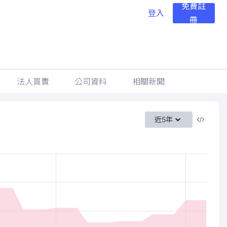
免費註
登入
冊
法人買賣
公司資料
相關新聞
近5年