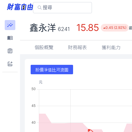
15.85
鑫永洋
0.45 (2.92%)
6241
個股概覽
財務報表
獲利能力
股價淨值比河流圖