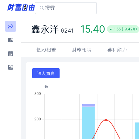
15.40
鑫永洋
-1.55 (-9.42%)
6241
個股概覽
財務報表
獲利能力
法人買賣