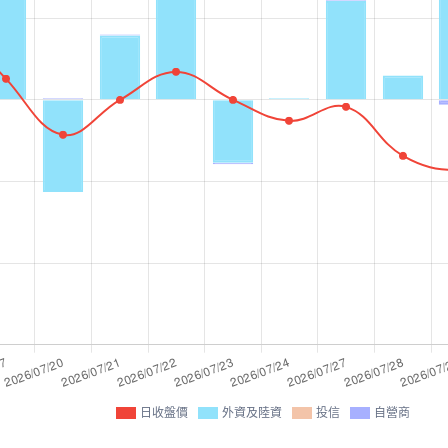
日收盤價
外資及陸資
投信
自營商