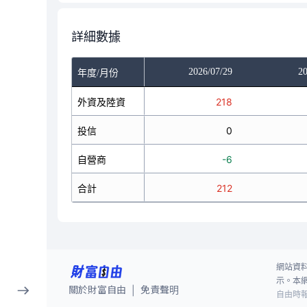
詳細數據
/27
2026/07/28
2026/07/29
20
年度/月份
121
外資及陸資
30
218
0
投信
0
0
1
自營商
0
-6
122
合計
30
212
網站資
示。本
關於財富自由
免責聲明
|
自由時