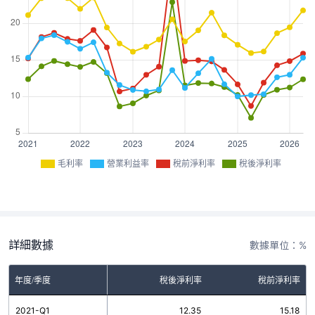
毛利率
營業利益率
稅前淨利率
稅後淨利率
詳細數據
數據單位：%
率
年度/季度
營業利益率
稅後淨利率
稅前淨利率
11
2021-Q1
15.29
12.35
15.18