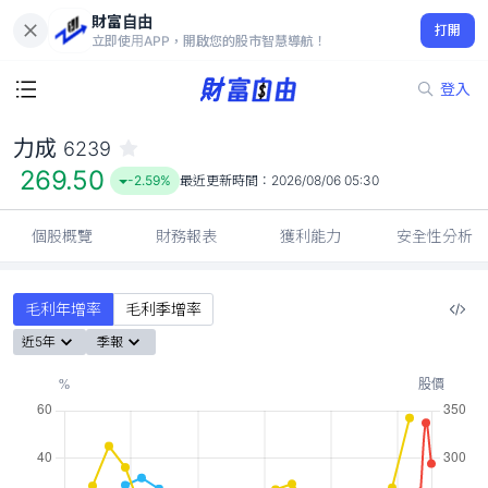
財富自由
力成 6239
打開
269.50
-2.59%
立即使用APP，開啟您的股市智慧導航！
登入
力成
6239
269.50
-2.59%
最近更新時間：
2026/08/06 05:30
個股概覽
財務報表
獲利能力
安全性分析
毛利年增率
毛利季增率
近5年
季報