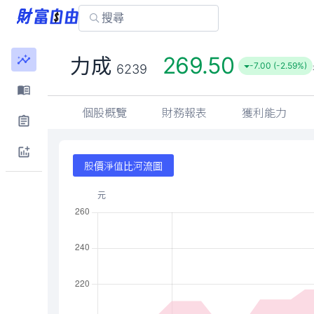
269.50
力成
-7.00 (-2.59%)
6239
個股概覽
財務報表
獲利能力
股價淨值比河流圖