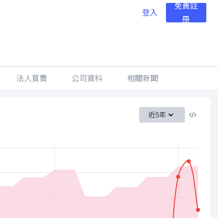
免費註
登入
冊
法人買賣
公司資料
相關新聞
近5年