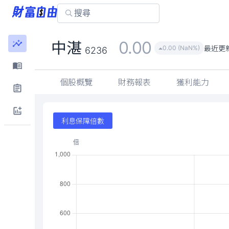
0.00
中湛
最近更
0.00 (NaN%)
6236
個股概覽
財務報表
獲利能力
利息保障倍數