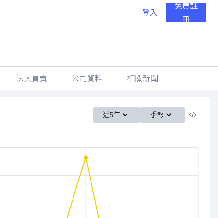
免費註
登入
冊
法人買賣
公司資料
相關新聞
近5年
季報