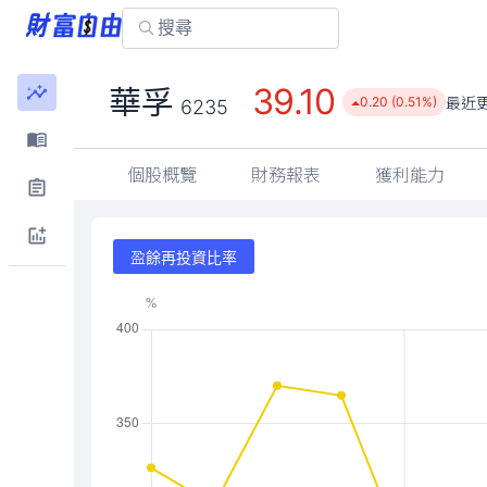
39.10
華孚
最近
0.20 (0.51%)
6235
個股概覽
財務報表
獲利能力
盈餘再投資比率