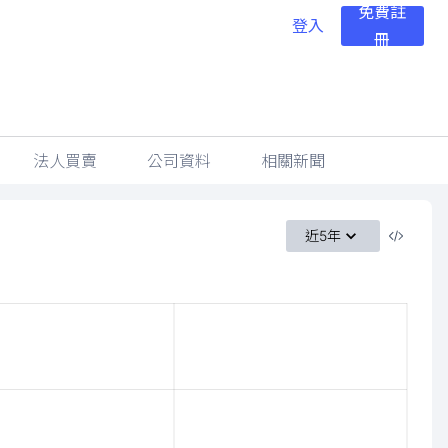
免費註
登入
冊
法人買賣
公司資料
相關新聞
近5年