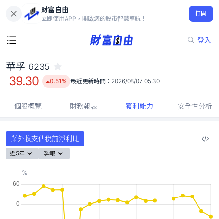
財富自由
華孚 6235
打開
39.30
0.51%
立即使用APP，開啟您的股市智慧導航！
登入
華孚
6235
39.30
0.51%
最近更新時間：
2026/08/07 05:30
個股概覽
財務報表
獲利能力
安全性分析
業外收支佔稅前淨利比
近5年
季報