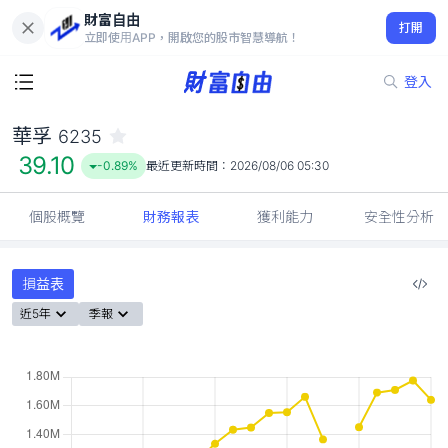
財富自由
華孚 6235
打開
39.10
-0.89%
立即使用APP，開啟您的股市智慧導航！
登入
華孚
6235
39.10
-0.89%
最近更新時間：
2026/08/06 05:30
個股概覽
財務報表
獲利能力
安全性分析
損益表
近5年
季報