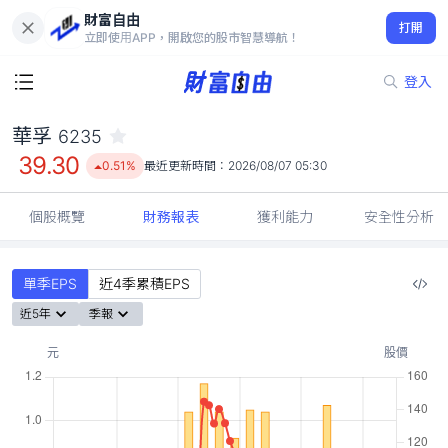
財富自由
華孚 6235
打開
39.30
0.51%
立即使用APP，開啟您的股市智慧導航！
登入
華孚
6235
39.30
0.51%
最近更新時間：
2026/08/07 05:30
個股概覽
財務報表
獲利能力
安全性分析
單季EPS
近4季累積EPS
近5年
季報