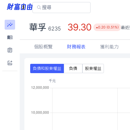
39.30
華孚
最近
0.20 (0.51%)
6235
個股概覽
財務報表
獲利能力
負債和股東權益
負債
股東權益