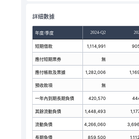
詳細數據
2023-Q4
2024-Q1
2024-Q2
20
年度/季度
653,465
短期借款
575,511
1,114,991
90
無
應付短期票券
無
無
1,120,925
應付帳款及票據
1,229,337
1,282,006
1,16
無
預收款項
無
無
160,954
一年內到期長期負債
412,951
420,570
44
1,367,673
其餘流動負債
1,862,041
1,448,493
1,17
3,303,017
流動負債
4,079,840
4,266,060
3,69
684,884
長期負債
691,154
859,500
1,11