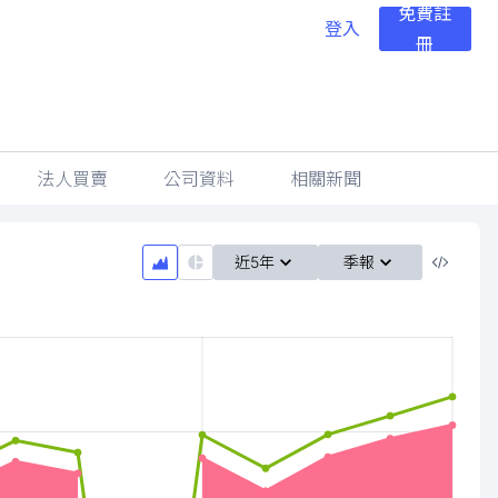
免費註
登入
冊
法人買賣
公司資料
相關新聞
近5年
季報