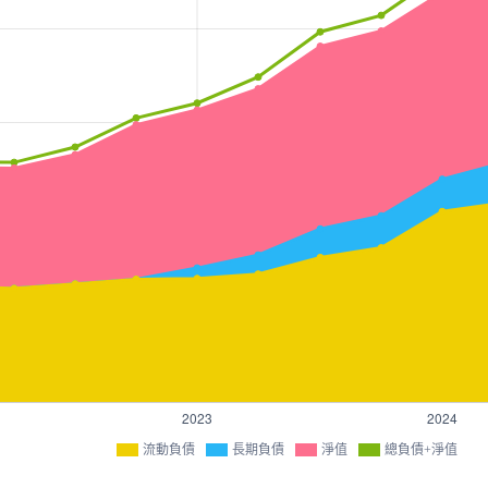
流動負債
長期負債
淨值
總負債+淨值