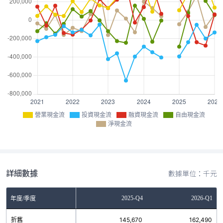
營業現金流
投資現金流
融資現金流
自由現金流
淨現金流
詳細數據
數據單位：千元
Q2
2025-Q3
2025-Q4
2026-Q1
年度/季度
7
折舊
137,274
145,670
162,490