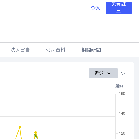
免費註
登入
冊
法人買賣
公司資料
相關新聞
近5年