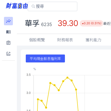
39.30
華孚
最近
0.20 (0.51%)
6235
個股概覽
財務報表
獲利能力
平均現金股息殖利率